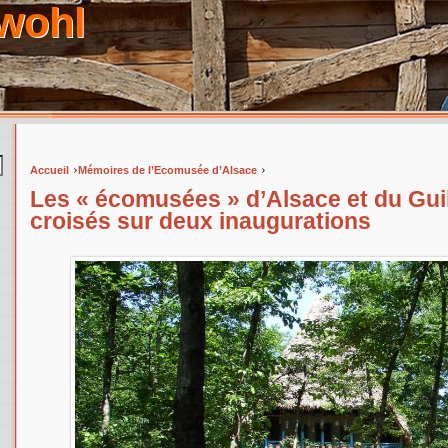
wohl
›
›
Accueil
Mémoires de l’Ecomusée d’Alsace
Vous êtes ici
Les « écomusées » d’Alsace et du Gui
croisés sur deux inaugurations