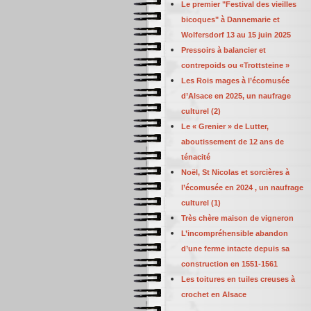
Le premier "Festival des vieilles
bicoques" à Dannemarie et
Wolfersdorf 13 au 15 juin 2025
Pressoirs à balancier et
contrepoids ou «Trottsteine »
Les Rois mages à l’écomusée
d’Alsace en 2025, un naufrage
culturel (2)
Le « Grenier » de Lutter,
aboutissement de 12 ans de
ténacité
Noël, St Nicolas et sorcières à
l’écomusée en 2024 , un naufrage
culturel (1)
Très chère maison de vigneron
L’incompréhensible abandon
d’une ferme intacte depuis sa
construction en 1551-1561
Les toitures en tuiles creuses à
crochet en Alsace