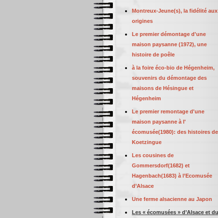
Montreux-Jeune(s), la fidélité aux
origines
Le premier démontage d'une
maison paysanne (1972), une
histoire de poêle
à la foire éco-bio de Hégenheim,
souvenirs du démontage des
maisons de Hésingue et
Hégenheim
Le premier remontage d'une
maison paysanne à l'
écomusée(1980): des histoires de
Koetzingue
Les cousines de
Gommersdorf(1682) et
Hagenbach(1683) à l’Ecomusée
d’Alsace
Une ferme alsacienne au Japon
Les « écomusées » d’Alsace et d