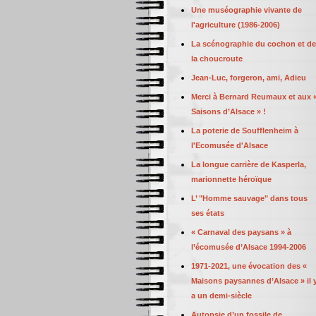
Une muséographie vivante de
l'agriculture (1986-2006)
La scénographie du cochon et de
la choucroute
Jean-Luc, forgeron, ami, Adieu
Merci à Bernard Reumaux et aux 
Saisons d’Alsace » !
La poterie de Soufflenheim à
l'Ecomusée d'Alsace
La longue carrière de Kasperla,
marionnette héroïque
L’ "Homme sauvage" dans tous
ses états
« Carnaval des paysans » à
l’écomusée d’Alsace 1994-2006
1971-2021, une évocation des «
Maisons paysannes d’Alsace » il 
a un demi-siècle
Autopsie d’un fossile de