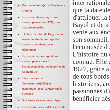
internationale
Montreux-Jeune(s), la fidélité aux
que la date de
origines
d'attribuer l
Le premier démontage d'une
maison paysanne (1972), une
Bayol et de si
histoire de poêle
vente aux enc
à la foire éco-bio de Hégenheim,
son sommeil, p
souvenirs du démontage des
maisons de Hésingue et
l'écomusée d'
Hégenheim
L'histoire du
Le premier remontage d'une
connue. Elle 
maison paysanne à l'
écomusée(1980): des histoires de
1927, grâce à
Koetzingue
de tous bords
Les cousines de
historiens, ar
Gommersdorf(1682) et
Hagenbach(1683) à l’Ecomusée
passionnés d'a
d’Alsace
bénéficier dè
Une ferme alsacienne au Japon
Les « écomusées » d’Alsace et du