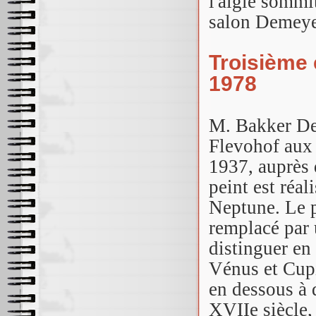
l'aigle sommi
salon Demeye
Troisième é
1978
M. Bakker Den
Flevohof aux 
1937, auprès
peint est réal
Neptune. Le p
remplacé par 
distinguer en
Vénus et Cupi
en dessous à 
XVIIe siècle