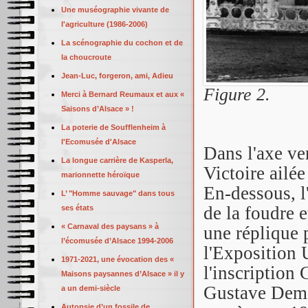
Une muséographie vivante de
l'agriculture (1986-2006)
La scénographie du cochon et de
la choucroute
Jean-Luc, forgeron, ami, Adieu
Figure 2.
Merci à Bernard Reumaux et aux «
Saisons d’Alsace » !
La poterie de Soufflenheim à
l'Ecomusée d'Alsace
Dans l'axe ve
La longue carrière de Kasperla,
Victoire ailé
marionnette héroïque
En-dessous, l'
L’ "Homme sauvage" dans tous
de la foudre e
ses états
« Carnaval des paysans » à
une réplique 
l’écomusée d’Alsace 1994-2006
l'Exposition 
1971-2021, une évocation des «
l'inscription
Maisons paysannes d’Alsace » il y
Gustave Demey
a un demi-siècle
Autopsie d’un fossile de