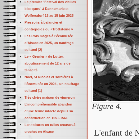
Le premier "Festival des vieilles
bicoques" à Dannemarie et
Wolfersdorf 13 au 15 juin 2025
Pressoirs à balancier et
contrepoids ou «Trottsteine »
Les Rois mages à l’écomusée
d’Alsace en 2025, un naufrage
culturel (2)
Le « Grenier » de Lutter,
aboutissement de 12 ans de
ténacité
Noël, St Nicolas et sorcières à
l’écomusée en 2024 , un naufrage
culturel (1)
Très chère maison de vigneron
Figure 4.
L’incompréhensible abandon
d’une ferme intacte depuis sa
construction en 1551-1561
Les toitures en tuiles creuses à
L'enfant de N
crochet en Alsace