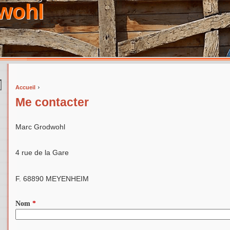
wohl
›
Accueil
Vous êtes ici
Me contacter
Marc Grodwohl
4 rue de la Gare
F. 68890 MEYENHEIM
Nom
*