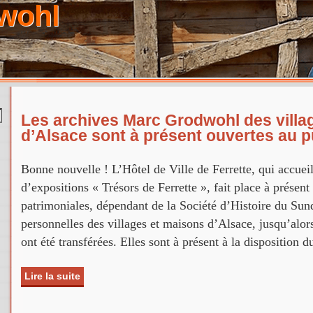
wohl
Les archives Marc Grodwohl des villa
d’Alsace sont à présent ouvertes au p
Bonne nouvelle ! L’Hôtel de Ville de Ferrette, qui accueil
d’expositions « Trésors de Ferrette », fait place à présent
patrimoniales, dépendant de la Société d’Histoire du Su
personnelles des villages et maisons d’Alsace, jusqu’alo
ont été transférées. Elles sont à présent à la disposition d
Lire la suite
de Les archives Marc Grodwohl des villages et 
ouvertes au public