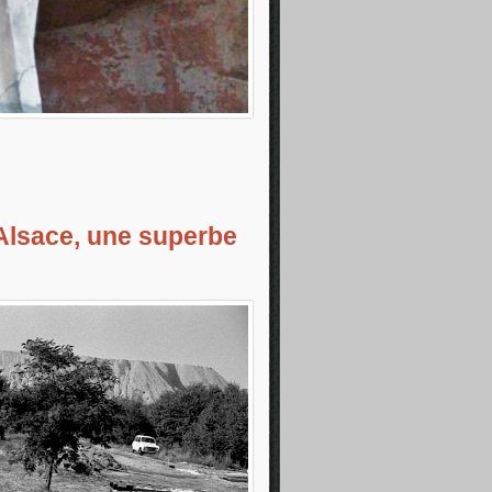
rschwihr XVe s.-XVIIe s.
’Alsace, une superbe