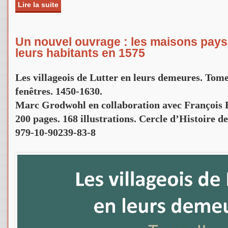
Lire la suite
de Le 40 e anniversaire de l’écomusée d’Alsace, 
Un nouvel ouvrage : les maisons pays
leurs habitants en 1575
Les villageois de Lutter en leurs demeures. Tome
fenêtres. 1450-1630.
Marc Grodwohl en collaboration avec François H
200 pages. 168 illustrations. Cercle d’Histoire
979-10-90239-83-8