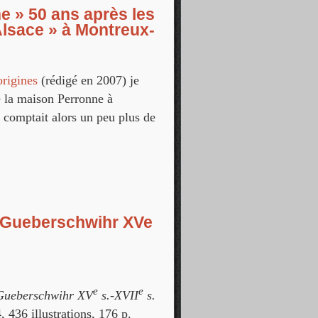
e » 50 ans après les
lsace » à Montreux-
origines
(rédigé en 2007) je
de la maison Perronne à
 comptait alors un peu plus de
 ans après les chantiers de « Maisons
 à Gueberschwihr XVe
e
e
à Gueberschwihr XV
s.-XVII
s.
436 illustrations, 176 p.