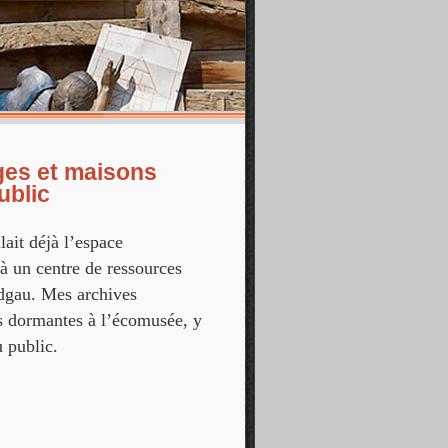
ges et maisons
ublic
lait déjà l’espace
 à un centre de ressources
ndgau. Mes archives
rs dormantes à l’écomusée, y
u public.
maisons d’Alsace sont à présent