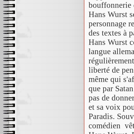
bouffonnerie d
Hans Wurst so
personnage re
des textes à 
Hans Wurst co
langue alleman
régulièrement 
liberté de pe
même qui s'aff
que par Satan
pas de donner 
et sa voix po
Paradis. Souv
comédien
vê