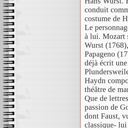
Hans Wurst. E
conduit comme
costume de H
Le personnage
à lui. Mozart
Wurst (1768),
Papageno (17
déjà écrit un
Plundersweile
Haydn compos
théâtre de ma
Que de lettre
passion de Go
dont Faust, v
classique- lu