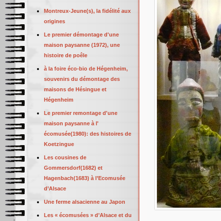
Montreux-Jeune(s), la fidélité aux
origines
Le premier démontage d'une
maison paysanne (1972), une
histoire de poêle
à la foire éco-bio de Hégenheim,
souvenirs du démontage des
maisons de Hésingue et
Hégenheim
Le premier remontage d'une
maison paysanne à l'
écomusée(1980): des histoires de
Koetzingue
Les cousines de
Gommersdorf(1682) et
Hagenbach(1683) à l’Ecomusée
d’Alsace
Une ferme alsacienne au Japon
Les « écomusées » d’Alsace et du