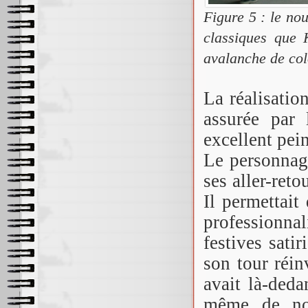
Figure 5 : le no
classiques que 
avalanche de co
La réalisatio
assurée par 
excellent pein
Le personnag
ses aller-reto
Il permettait 
professionn
festives satir
son tour réin
avait là-ded
même de no