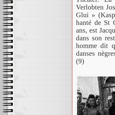
Verlobten Jo
Glui » (Kasp
hanté de St 
ans, est Jacq
dans son rest
homme dit qu
danses nègres
(9)