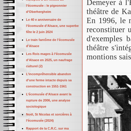
Demeyer à l'
l’écomusée : le pigeonnier
théâtre de Ka
d’Oberhergheim
En 1996, le 
Le 40 e anniversaire de
l’écomusée d’Alsace, une superbe
reconstituer 
fête le 2 juin 2024
d'exemples b
Le train fantôme de l'écomusée
théâtre s'int
d'Alsace
Les Rois mages à l’écomusée
montions sai
d’Alsace en 2025, un naufrage
culturel (2)
L’incompréhensible abandon
d’une ferme intacte depuis sa
construction en 1551-1561
L’écomusée d’Alsace avant la
rupture de 2006, une analyse
sociologique
Noël, St Nicolas et sorcières à
l’écomusée (2024)
Rapport de la C.R.C. sur ma