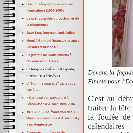
Une muséographie vivante de
l'agriculture (1986-2006)
La scénographie du cochon et de
la choucroute
Jean-Luc, forgeron, ami, Adieu
Merci à Bernard Reumaux et aux «
Saisons d’Alsace » !
La poterie de Soufflenheim à
l'Ecomusée d'Alsace
La longue carrière de Kasperla,
Devant la façad
marionnette héroïque
Finiels pour l'E
L’ "Homme sauvage" dans tous
ses états
C'est au débu
« Carnaval des paysans » à
l’écomusée d’Alsace 1994-2006
traiter la fê
1971-2021, une évocation des «
la foulée de
Maisons paysannes d’Alsace » il y
calendaires 
a un demi-siècle
Autopsie d’un fossile de