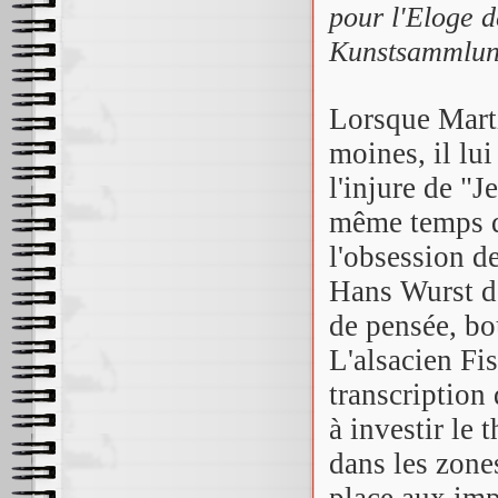
pour l'Eloge d
Kunstsammlung
Lorsque Marti
moines, il lu
l'injure de "
même temps qu
l'obsession de
Hans Wurst de
de pensée, bo
L'alsacien Fi
transcriptio
à investir le 
dans les zone
place aux imp