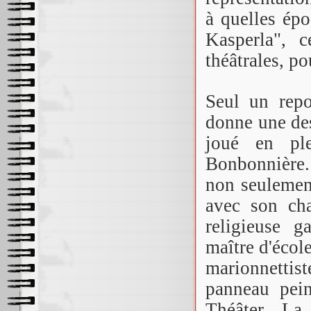
à quelles épo
Kasperla", 
théâtrales, po
Seul un repo
donne une des
joué en pl
Bonbonnière. 
non seulement
avec son ch
religieuse g
maître d'école
marionnettis
panneau pei
Théâter. La