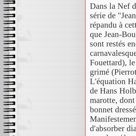
Dans la Nef d
série de "Jea
répandu à cett
que Jean-Bour
sont restés en
carnavalesque
Fouettard), l
grimé (Pierrot
L'équation H
de Hans Holbe
marotte, dont 
bonnet dressé
Manifestement
d'absorber di