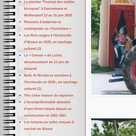
Le premier "Festival des vieilles
bicoques" à Dannemarie et
Wolfersdorf 13 au 15 juin 2025
Pressoirs à balancier et
contrepoids ou «Trottsteine »
Les Rois mages à l’écomusée
d’Alsace en 2025, un naufrage
culturel (2)
Le « Grenier » de Lutter,
aboutissement de 12 ans de
ténacité
Noël, St Nicolas et sorcières à
l’écomusée en 2024 , un naufrage
culturel (1)
Très chère maison de vigneron
L’incompréhensible abandon
d’une ferme intacte depuis sa
construction en 1551-1561
Les toitures en tuiles creuses à
crochet en Alsace