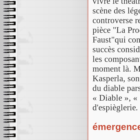
vivre le théât
scène des lég
controverse r
pièce "La Pro
Faust"qui conn
succès consid
les composant
moment là. M
Kasperla, son
du diable pars
« Diable », «
d'espièglerie
.
émergence