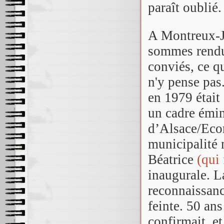
paraît oublié.
A Montreux-Je
sommes rendus
conviés, ce q
n'y pense pas
en 1979 était
un cadre émi
d’Alsace/Eco
municipalité 
Béatrice
(qui
inaugurale. L
reconnaissanc
feinte. 50 an
confirmait, e