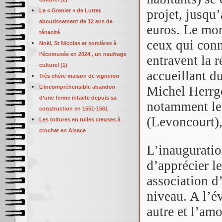
projet, jusqu
Le « Grenier » de Lutter,
aboutissement de 12 ans de
euros. Le mont
ténacité
ceux qui conn
Noël, St Nicolas et sorcières à
l’écomusée en 2024 , un naufrage
entravent la 
culturel (1)
accueillant d
Très chère maison de vigneron
L’incompréhensible abandon
Michel Herrgo
d’une ferme intacte depuis sa
notamment le 
construction en 1551-1561
(Levoncourt)
Les toitures en tuiles creuses à
crochet en Alsace
L’inauguratio
d’apprécier l
association d’
niveau. A l’é
autre et l’amo