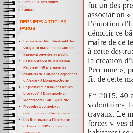
Liens et pages amies
fut un des pre
Contact
association «
DERNIERS ARTICLES
l’émotion d’h
PARUS
démolir ce bâ
maire de ce t
Les archives Marc Grodwohl des
villages et maisons d’Alsace sont
à cette destru
à présent ouvertes au public
la création d
La nouvelle vie de la « Maison
Perronne », p
Perronne » 50 ans après les
chantiers de « Maisons paysannes
fit de cette 
d’Alsace » à Montreux-Jeune
Le premier "Festival des vieilles
En 2015, 40 a
bicoques" à Dannemarie et
Wolfersdorf 13 au 15 juin 2025
volontaires, 
Pressoirs à balancier et
travaux. Le m
contrepoids ou «Trottsteine »
Les Rois mages à l’écomusée
forces vives d
d’Alsace en 2025, un naufrage
habitants) se
culturel (2)