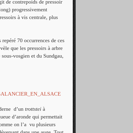
git de contrepoids de pressoir
long) progressivement
essoirs à vis centrale, plus
ns repéré 70 occurrences de ces
évèle que les pressoirs à arbre
e sous-vosgien et du Sundgau,
_A_BALANCIER_EN_ALSACE
oderne d’un
trottstei
à
ueue d’aronde qui permettait
 Comme on l’a vu plusieurs
e déversant dans une auge. Tout