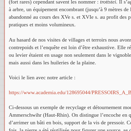
(fort rares) cependant savent les nommer :
trottstei.
Il s’a
à arbre, un équipement encombrant (jusqu’à 9 mètres de 
abandonné au cours des XVe s. et XVIe s. au profit des pr
pratiques et moins volumineux.
Au hasard de nos visites de villages et terroirs nous avo
contrepoids et l’enquête est loin d’être exhaustive. Elle r
ou levier étaient en usage non seulement dans le vignobl
mais aussi dans les huileries de la plaine.
Voici le lien avec notre article :
https://www.academia.edu/128695044/PRESSOIRS
Ci-dessous un exemple de recyclage et détournement m
Ammerschwihr (Haut-Rhin). On distingue l’encoche en q
d’arrimer un bâti en bois, support de la vis de pressoir.
fois, la pierre a été réutilisée pour figurer une source, s