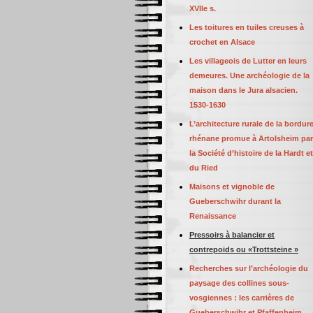
XVIIe s.
Les toitures en tuiles creuses à
crochet en Alsace
Les villageois de Lutter en leurs
demeures. Une archéologie de la
maison dans le Jura alsacien.
1530-1630
L’architecture rurale de la bordur
rhénane promue à Artolsheim par
la Société d’histoire de la Hardt et
du Ried
Maisons et vignoble de
Gueberschwihr durant la
Renaissance
Pressoirs à balancier et
contrepoids ou «Trottsteine »
Recherches sur l’archéologie du
paysage des collines sous-
vosgiennes : les carrières de
Gueberschwihr et Pfaffenheim