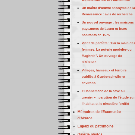
Un maître d’œuvre anonyme de la
Renaissance : avis de recherche
Un nouvel ouvrage : les maisons
paysannes de Lutter et leurs
habitants en 1575
Vient de paraître: "Par la main de
femmes. La poterie modelée du
Maghreb". Un ouvrage de
référence.
Villages, hameaux et terroirs
oubliés à Gueberschwihr et
environs
« Dannemarie de la cave au
grenier » : parution de l’étude sur
l’habitat et le cimetière fortifié
Mémoires de l’Ecomusée
d’Alsace
Enjeux du patrimoine
Galerie photos