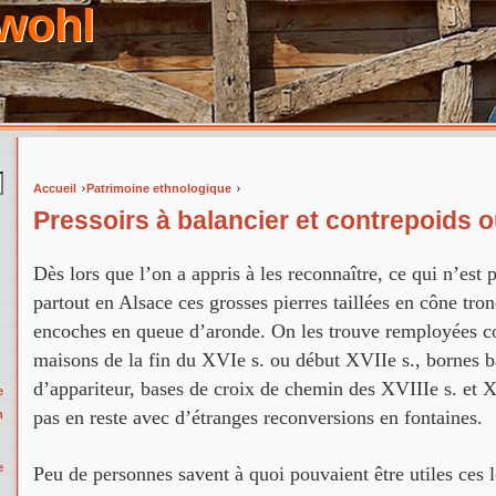
wohl
›
›
Accueil
Patrimoine ethnologique
Vous êtes ici
Pressoirs à balancier et contrepoids o
Dès lors que l’on a appris à les reconnaître, ce qui n’est
partout en Alsace ces grosses pierres taillées en cône tro
encoches en queue d’aronde. On les trouve remployées 
maisons de la fin du XVIe s. ou début XVIIe s., bornes b
d’appariteur, bases de croix de chemin des XVIIIe s. et XI
e
pas en reste avec d’étranges reconversions en fontaines.
n
e
Peu de personnes savent à quoi pouvaient être utiles ces l