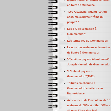
en foire de Mulhouse
"Les Alsaciens. Quand l’art du
costume exprime l’ “âme du
peuple”"
Les 3 K de la maison à
Gommersdorf
Les territoires de Gommersdorf
Le nom des maisons et la notion
de lignée à Gommersdorf
"C'était un paysan.Absolument":
Joseph Haennig de Gommersdor
"L'habitat paysan à
Gommersdorf"(1972)
Toitures en chaume à
Gommersdorf et ailleurs en
Haute-Alsace
Achèvement de l’inventaire de 19
maisons du XVIe et début XVIIe s.
à Lutter (Jura alsacien)