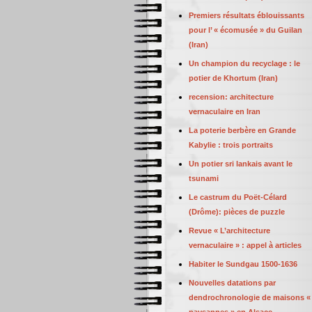
Premiers résultats éblouissants
pour l’ « écomusée » du Guilan
(Iran)
Un champion du recyclage : le
potier de Khortum (Iran)
recension: architecture
vernaculaire en Iran
La poterie berbère en Grande
Kabylie : trois portraits
Un potier sri lankais avant le
tsunami
Le castrum du Poët-Célard
(Drôme): pièces de puzzle
Revue « L’architecture
vernaculaire » : appel à articles
Habiter le Sundgau 1500-1636
Nouvelles datations par
dendrochronologie de maisons «