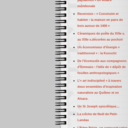
paysannes » en Alsace
méridionale
Recension : « Construire et
habiter : la maison en pans de
bois autour de 1400 »
Céramiques de poêle du XVIe s.
au XXIe s.décorées au pochoir
Un économiseur d’énergie «
traditionnel » : la Kunscht
De l’écomusée aux compagnons
d’Emmaüs : l’idée de « dépôt de
fouilles anthropologiques »
L’« art indiscipliné » à travers
deux ensembles d’inspiration
naturaliste au Québec et en
Alsace.
Un St Joseph syncrétique…
La crèche de Noël de Petit-
Landau
L’Eden Palais, un carrousel-salon