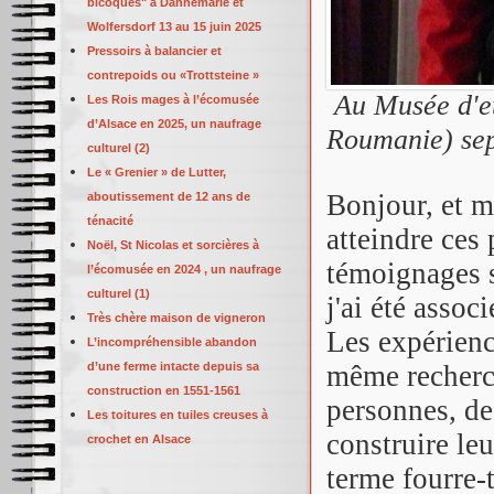
bicoques" à Dannemarie et
Wolfersdorf 13 au 15 juin 2025
Pressoirs à balancier et
contrepoids ou «Trottsteine »
Au Musée d'et
Les Rois mages à l’écomusée
d’Alsace en 2025, un naufrage
Roumanie) se
culturel (2)
Le « Grenier » de Lutter,
Bonjour, et m
aboutissement de 12 ans de
ténacité
atteindre ces
Noël, St Nicolas et sorcières à
témoignages s
l’écomusée en 2024 , un naufrage
culturel (1)
j'ai été associ
Très chère maison de vigneron
Les expérience
L’incompréhensible abandon
d’une ferme intacte depuis sa
même recherch
construction en 1551-1561
personnes, de
Les toitures en tuiles creuses à
construire le
crochet en Alsace
terme fourre-