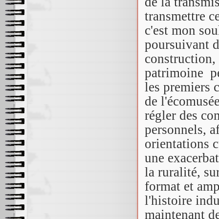
de la transmis
transmettre ce
c'est mon sou
poursuivant d
construction,
patrimoine pe
les premiers 
de l'écomusée
régler des co
personnels, af
orientations 
une exacerbat
la ruralité, s
format et amp
l'histoire ind
maintenant de 