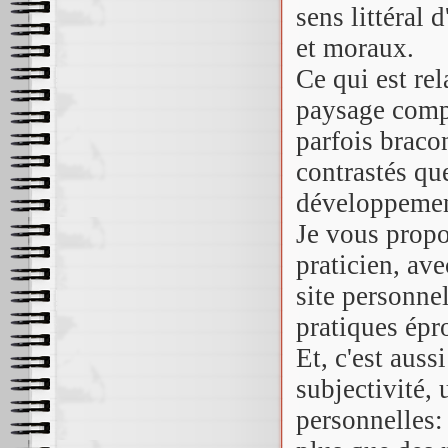
sens littéral
et moraux.
Ce qui est rel
paysage compo
parfois braco
contrastés qu
développemen
Je vous propo
praticien, ave
site personne
pratiques épr
Et, c'est auss
subjectivité,
personnelles: 