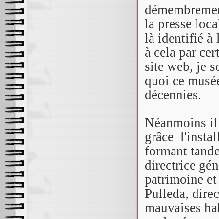
démembrement 
la presse loc
là identifié 
à cela par cer
site web, je 
quoi ce musée
décennies.
Néanmoins il 
grâce l'insta
formant tand
directrice gé
patrimoine et
Pulleda, dire
mauvaises hab