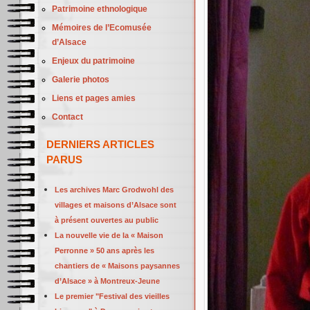
Patrimoine ethnologique
Mémoires de l’Ecomusée
d’Alsace
Enjeux du patrimoine
Galerie photos
Liens et pages amies
Contact
DERNIERS ARTICLES
PARUS
Les archives Marc Grodwohl des
villages et maisons d’Alsace sont
à présent ouvertes au public
La nouvelle vie de la « Maison
Perronne » 50 ans après les
chantiers de « Maisons paysannes
d’Alsace » à Montreux-Jeune
Le premier "Festival des vieilles