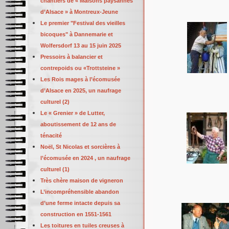
chantiers de « Maisons paysannes
d’Alsace » à Montreux-Jeune
Le premier "Festival des vieilles
bicoques" à Dannemarie et
Wolfersdorf 13 au 15 juin 2025
Pressoirs à balancier et
contrepoids ou «Trottsteine »
Les Rois mages à l’écomusée
d’Alsace en 2025, un naufrage
culturel (2)
Le « Grenier » de Lutter,
aboutissement de 12 ans de
ténacité
Noël, St Nicolas et sorcières à
l’écomusée en 2024 , un naufrage
culturel (1)
Très chère maison de vigneron
L’incompréhensible abandon
d’une ferme intacte depuis sa
construction en 1551-1561
Les toitures en tuiles creuses à