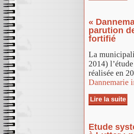
« Dannemar
parution de
fortifié
La municipali
2014) l’étude
réalisée en 2
Dannemarie in
Lire la suite
de «
et l
Etude systé