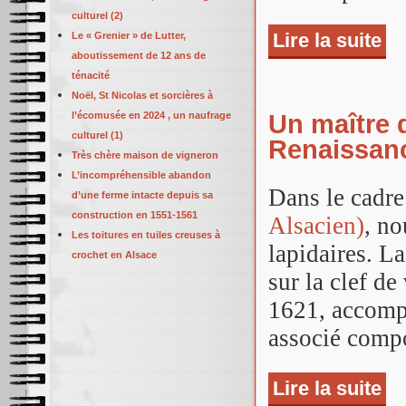
culturel (2)
Lire la suite
de 
Le « Grenier » de Lutter,
Lutt
aboutissement de 12 ans de
ténacité
Noël, St Nicolas et sorcières à
Un maître 
l’écomusée en 2024 , un naufrage
culturel (1)
Renaissanc
Très chère maison de vigneron
L’incompréhensible abandon
Dans le cadre
d’une ferme intacte depuis sa
construction en 1551-1561
Alsacien)
, n
Les toitures en tuiles creuses à
lapidaires. La
crochet en Alsace
sur la clef de
1621, accomp
associé compo
Lire la suite
de 