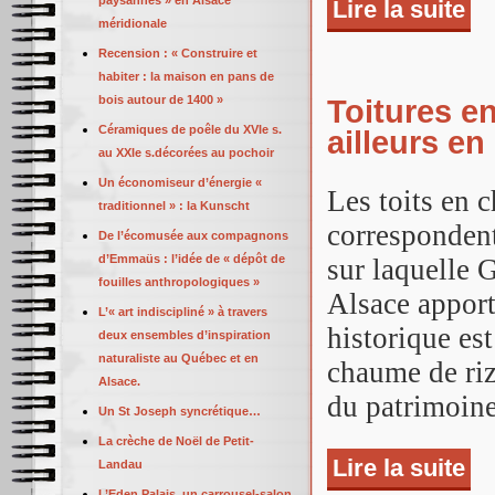
paysannes » en Alsace
Lire la suite
de 
méridionale
Recension : « Construire et
habiter : la maison en pans de
bois autour de 1400 »
Toitures e
Céramiques de poêle du XVIe s.
ailleurs e
au XXIe s.décorées au pochoir
Un économiseur d’énergie «
Les toits en 
traditionnel » : la Kunscht
correspondent
De l’écomusée aux compagnons
d’Emmaüs : l’idée de « dépôt de
sur laquelle 
fouilles anthropologiques »
Alsace appor
L’« art indiscipliné » à travers
historique es
deux ensembles d’inspiration
naturaliste au Québec et en
chaume de ri
Alsace.
du patrimoine
Un St Joseph syncrétique…
La crèche de Noël de Petit-
Lire la suite
de 
Landau
L’Eden Palais, un carrousel-salon