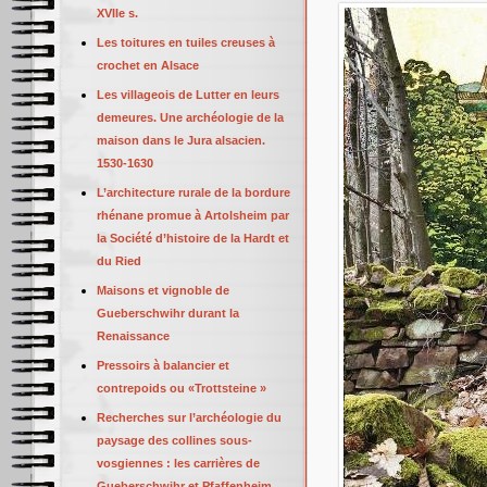
XVIIe s.
Les toitures en tuiles creuses à
crochet en Alsace
Les villageois de Lutter en leurs
demeures. Une archéologie de la
maison dans le Jura alsacien.
1530-1630
L’architecture rurale de la bordure
rhénane promue à Artolsheim par
la Société d’histoire de la Hardt et
du Ried
Maisons et vignoble de
Gueberschwihr durant la
Renaissance
Pressoirs à balancier et
contrepoids ou «Trottsteine »
Recherches sur l’archéologie du
paysage des collines sous-
vosgiennes : les carrières de
Gueberschwihr et Pfaffenheim