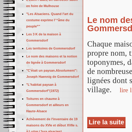
en foire de Mulhouse
"Les Alsaciens. Quand l’art du
Le nom des
costume exprime l’ “âme du
Gommersd
peuple”"
Les 3 K de la maison à
Gommersdorf
Chaque maiso
Les territoires de Gommersdorf
propre nom, t
Le nom des maisons et la notion
toponymes, d
de lignée à Gommersdorf
de nombreuse
"C'était un paysan.Absolument":
Joseph Haennig de Gommersdorf
lignées dont 
"L'habitat paysan à
village.
lire l
Gommersdorf"(1972)
Toitures en chaume à
Gommersdorf et ailleurs en
Haute-Alsace
Achèvement de l’inventaire de 19
Lire la suite
de 
maisons du XVIe et début XVIIe s.
à Lutter (Jura alsacien)