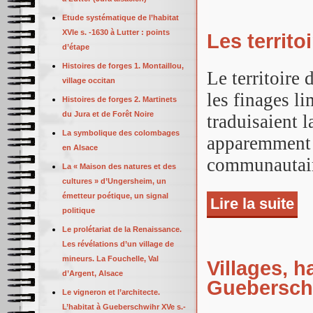
Etude systématique de l’habitat
XVIe s. -1630 à Lutter : points
Les territ
d’étape
Histoires de forges 1. Montaillou,
Le territoire 
village occitan
les finages li
Histoires de forges 2. Martinets
du Jura et de Forêt Noire
traduisaient 
La symbolique des colombages
apparemment b
en Alsace
communautai
La « Maison des natures et des
cultures » d’Ungersheim, un
émetteur poétique, un signal
Lire la suite
de 
politique
Le prolétariat de la Renaissance.
Les révélations d’un village de
mineurs. La Fouchelle, Val
Villages, h
d’Argent, Alsace
Gueberschw
Le vigneron et l’architecte.
L’habitat à Gueberschwihr XVe s.-