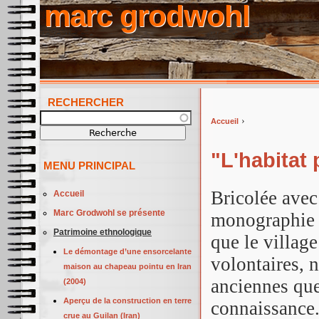
marc grodwohl
RECHERCHER
Recherche
›
Accueil
Vous êtes ici
"L'habitat
MENU PRINCIPAL
Bricolée avec
Accueil
Marc Grodwohl se présente
monographie 
Patrimoine ethnologique
que le villag
Le démontage d’une ensorcelante
volontaires, 
maison au chapeau pointu en Iran
anciennes que
(2004)
Aperçu de la construction en terre
connaissance
crue au Guilan (Iran)