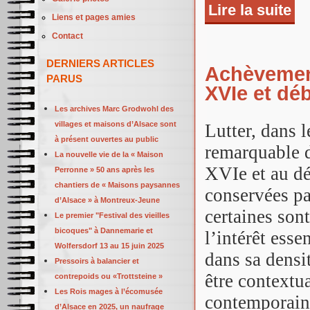
Lire la suite
de 
Liens et pages amies
Contact
DERNIERS ARTICLES
Achèvement
PARUS
XVIe et déb
Les archives Marc Grodwohl des
villages et maisons d’Alsace sont
Lutter, dans 
à présent ouvertes au public
remarquable d
La nouvelle vie de la « Maison
XVIe et au dé
Perronne » 50 ans après les
chantiers de « Maisons paysannes
conservées par
d’Alsace » à Montreux-Jeune
certaines son
Le premier "Festival des vieilles
bicoques" à Dannemarie et
l’intérêt esse
Wolfersdorf 13 au 15 juin 2025
dans sa dens
Pressoirs à balancier et
être contextua
contrepoids ou «Trottsteine »
Les Rois mages à l’écomusée
contemporain
d’Alsace en 2025, un naufrage