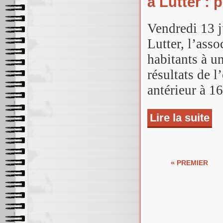
à Lutter : 
Vendredi 13 ju
Lutter, l’asso
habitants à u
résultats de l
antérieur à 1
Lire la suite
de E
Pages
« PREMIER