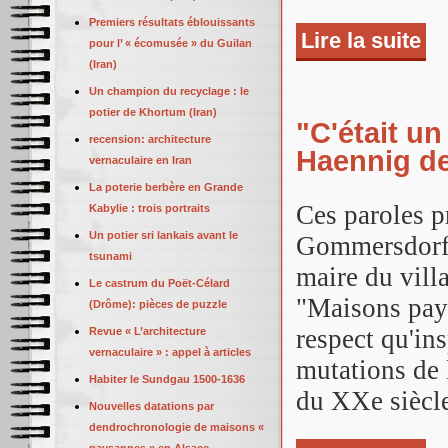
Premiers résultats éblouissants
Lire la suite
de 
pour l’ « écomusée » du Guilan
(Iran)
Un champion du recyclage : le
potier de Khortum (Iran)
"C'était u
recension: architecture
Haennig d
vernaculaire en Iran
La poterie berbère en Grande
Ces paroles p
Kabylie : trois portraits
Un potier sri lankais avant le
Gommersdorf 
tsunami
maire du villa
Le castrum du Poët-Célard
"Maisons pay
(Drôme): pièces de puzzle
respect qu'ins
Revue « L’architecture
vernaculaire » : appel à articles
mutations de 
Habiter le Sundgau 1500-1636
du XXe siècl
Nouvelles datations par
dendrochronologie de maisons «