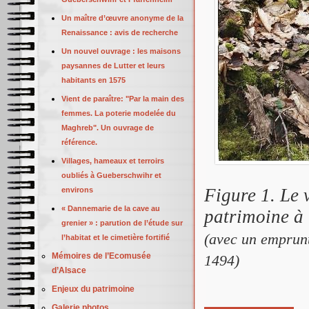
Un maître d’œuvre anonyme de la
Renaissance : avis de recherche
Un nouvel ouvrage : les maisons
paysannes de Lutter et leurs
habitants en 1575
Vient de paraître: "Par la main des
femmes. La poterie modelée du
Maghreb". Un ouvrage de
référence.
Villages, hameaux et terroirs
oubliés à Gueberschwihr et
Figure 1. Le 
environs
« Dannemarie de la cave au
patrimoine à
grenier » : parution de l’étude sur
(avec un emprunt
l’habitat et le cimetière fortifié
Mémoires de l’Ecomusée
1494)
d’Alsace
Enjeux du patrimoine
Galerie photos