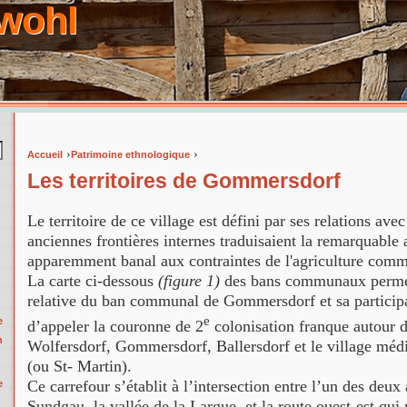
wohl
›
›
Accueil
Patrimoine ethnologique
Vous êtes ici
Les territoires de Gommersdorf
Le territoire de ce village est défini par ses relations avec
anciennes frontières internes traduisaient la remarquable 
apparemment banal aux contraintes de l'agriculture comm
La carte ci-dessous
(figure 1)
des bans communaux permet
relative du ban communal de Gommersdorf et sa participa
e
e
d’appeler la couronne de 2
colonisation franque autour 
n
Wolfersdorf, Gommersdorf, Ballersdorf et le village médi
(ou St- Martin).
Ce carrefour s’établit à l’intersection entre l’un des deu
e
Sundgau, la vallée de la Largue, et la route ouest-est qui