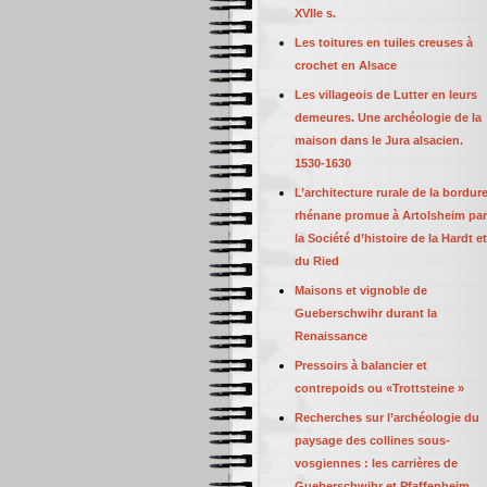
XVIIe s.
Les toitures en tuiles creuses à
crochet en Alsace
Les villageois de Lutter en leurs
demeures. Une archéologie de la
maison dans le Jura alsacien.
1530-1630
L’architecture rurale de la bordur
rhénane promue à Artolsheim par
la Société d’histoire de la Hardt et
du Ried
Maisons et vignoble de
Gueberschwihr durant la
Renaissance
Pressoirs à balancier et
contrepoids ou «Trottsteine »
Recherches sur l’archéologie du
paysage des collines sous-
vosgiennes : les carrières de
Gueberschwihr et Pfaffenheim