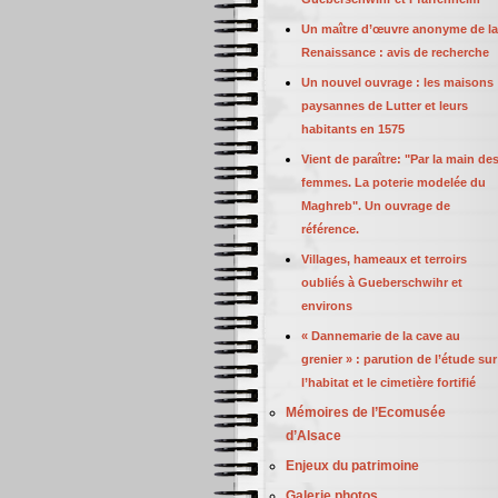
Un maître d’œuvre anonyme de la
Renaissance : avis de recherche
Un nouvel ouvrage : les maisons
paysannes de Lutter et leurs
habitants en 1575
Vient de paraître: "Par la main de
femmes. La poterie modelée du
Maghreb". Un ouvrage de
référence.
Villages, hameaux et terroirs
oubliés à Gueberschwihr et
environs
« Dannemarie de la cave au
grenier » : parution de l’étude sur
l’habitat et le cimetière fortifié
Mémoires de l’Ecomusée
d’Alsace
Enjeux du patrimoine
Galerie photos