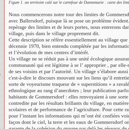
Figure 1. un territoire calé sur le carrefour de Dannemarie : carte des li
Nous commencerons notre tour des limites de Gommersdor
avec Ballersdorf, puisque là se pose un problème évident
repérage des limites et de leurs portes, nous entrerons dan
village, puis dans le village proprement dit.
Cette description se réfère essentiellement au village que
décennie 1970, bien entendu complétée par les informatio
et l’évolution de mes centres d’intérêt.
Un village ne se réduit pas à une unité écologique assuran
communauté qui est légitime à se l’ approprier , par elle
de ses voisins et par l’autorité. Un village s’élabore auss
f
c'est-à-dire le discours mouvant sur les liens qu’il entret
sorte de voyeurisme traqueur de « superstitions » a raval
ethnologique au rang d’anecdotes ; leur publication parfo
habitants de Gommersdorf : elles renvoyaient à une sorte 
contredite par les résultats brillants du village, en mati
scolaires et de performance de l’agriculture. Pour cette ra
pour l’instant les informations qui m’ont été confiées voici
façon dont le ciel, la terre et les eaux de Gommersdorf on
garante de la cohésion du groupe par delà les réseaux de so