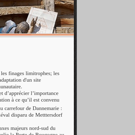
 les finages limitrophes; les
adaptation d'un site
unautaire.
 d’apprécier l’importance
tion à ce qu’il est convenu
du carrefour de Dannemarie :
éval disparu de Metttersdorf
x axes majeurs nord-sud du
 relie la Porte de Bougogne au