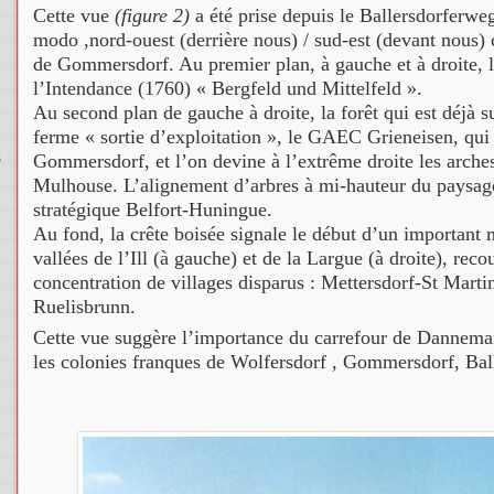
Cette vue
(figure 2)
a été prise depuis le Ballersdorferweg
modo ,nord-ouest (derrière nous) / sud-est (devant nous) co
de Gommersdorf. Au premier plan, à gauche et à droite, l
l’Intendance (1760) « Bergfeld und Mittelfeld ».
Au second plan de gauche à droite, la forêt qui est déjà s
ferme « sortie d’exploitation », le GAEC Grieneisen, qui 
Gommersdorf, et l’on devine à l’extrême droite les arches
s
Mulhouse. L’alignement d’arbres à mi-hauteur du paysage
stratégique Belfort-Huningue.
Au fond, la crête boisée signale le début d’un important m
vallées de l’Ill (à gauche) et de la Largue (à droite), rec
concentration de villages disparus : Mettersdorf-St Marti
Ruelisbrunn.
Cette vue suggère l’importance du carrefour de Dannemar
les colonies franques de Wolfersdorf , Gommersdorf, Ball