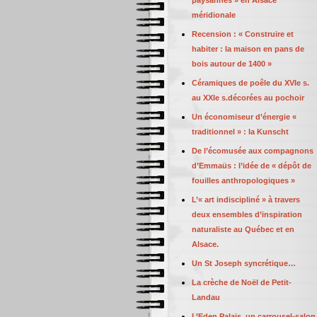
paysannes » en Alsace
méridionale
Recension : « Construire et
habiter : la maison en pans de
bois autour de 1400 »
Céramiques de poêle du XVIe s.
au XXIe s.décorées au pochoir
Un économiseur d’énergie «
traditionnel » : la Kunscht
De l’écomusée aux compagnons
d’Emmaüs : l’idée de « dépôt de
fouilles anthropologiques »
L’« art indiscipliné » à travers
deux ensembles d’inspiration
naturaliste au Québec et en
Alsace.
Un St Joseph syncrétique…
La crèche de Noël de Petit-
Landau
L’Eden Palais, un carrousel-salon