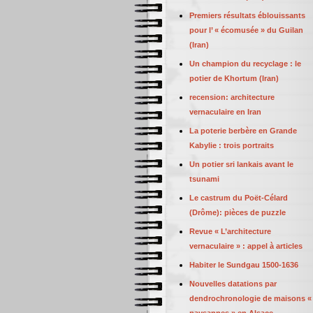
Premiers résultats éblouissants
pour l’ « écomusée » du Guilan
(Iran)
Un champion du recyclage : le
potier de Khortum (Iran)
recension: architecture
vernaculaire en Iran
La poterie berbère en Grande
Kabylie : trois portraits
Un potier sri lankais avant le
tsunami
Le castrum du Poët-Célard
(Drôme): pièces de puzzle
Revue « L’architecture
vernaculaire » : appel à articles
Habiter le Sundgau 1500-1636
Nouvelles datations par
dendrochronologie de maisons «