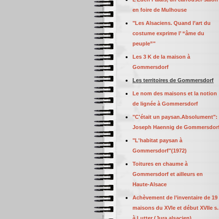
en foire de Mulhouse
"Les Alsaciens. Quand l’art du
costume exprime l’ “âme du
peuple”"
Les 3 K de la maison à
Gommersdorf
Les territoires de Gommersdorf
Le nom des maisons et la notion
de lignée à Gommersdorf
"C'était un paysan.Absolument":
Joseph Haennig de Gommersdor
"L'habitat paysan à
Gommersdorf"(1972)
Toitures en chaume à
Gommersdorf et ailleurs en
Haute-Alsace
Achèvement de l’inventaire de 19
maisons du XVIe et début XVIIe s.
à Lutter (Jura alsacien)