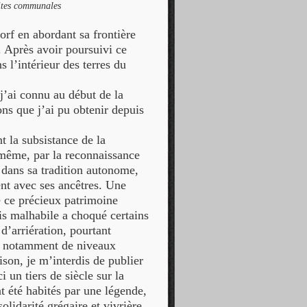
mites communales
f en abordant sa frontière
. Après avoir poursuivi ce
s l’intérieur des terres du
 j’ai connu au début de la
ns que j’ai pu obtenir depuis
t la subsistance de la
-même, par la reconnaissance
i dans sa tradition autonome,
ient avec ses ancêtres. Une
é ce précieux patrimoine
is malhabile a choqué certains
d’arriération, pourtant
ère notamment de niveaux
ison, je m’interdis de publier
 un tiers de siècle sur la
t été habités par une légende,
lidarité grégaire et vivrière.