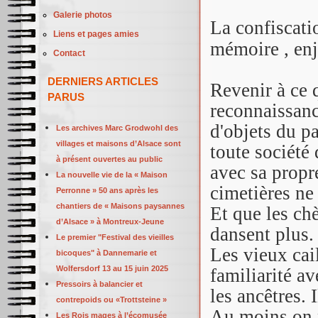
Galerie photos
La confiscatio
Liens et pages amies
mémoire , enj
Contact
DERNIERS ARTICLES
Revenir à ce 
PARUS
reconnaissance
d'objets du p
Les archives Marc Grodwohl des
villages et maisons d’Alsace sont
toute société 
à présent ouvertes au public
avec sa propr
La nouvelle vie de la « Maison
cimetières ne 
Perronne » 50 ans après les
chantiers de « Maisons paysannes
Et que les chè
d’Alsace » à Montreux-Jeune
dansent plus.
Le premier "Festival des vieilles
Les vieux cai
bicoques" à Dannemarie et
Wolfersdorf 13 au 15 juin 2025
familiarité av
Pressoirs à balancier et
les ancêtres.
contrepoids ou «Trottsteine »
Au moins on p
Les Rois mages à l’écomusée