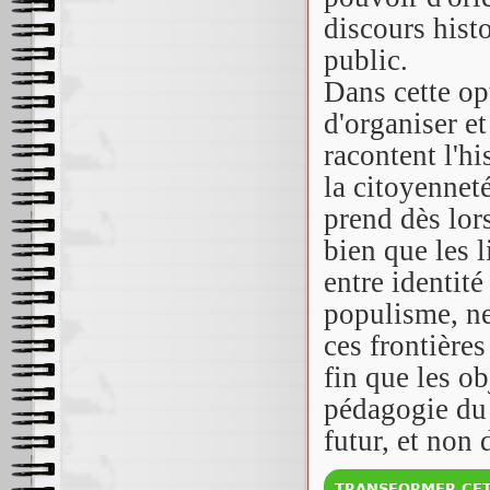
discours hist
public.
Dans cette op
d'organiser et
racontent l'hi
la citoyenneté
prend dès lo
bien que les 
entre identité
populisme, ne
ces frontière
fin que les ob
pédagogie du 
futur, et non 