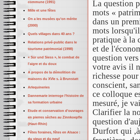
La question p
commune (1991)
mots « patrim
Mille et une fêtes
On a les musées qu’on mérite
dans un premi
(2000)
mots lorsqu'il
Quels villages dans 40 ans ?
pratique à la
Relations privé-public dans le
et de l'écono
tourisme patrimonial (1998)
question vers
« Sür und Siess », le combat de
l'aigre et du doux
votre avis il 
A propos de la démolition de
richesse pour
maisons du XVIe s. à Brunstatt
conscient, s
Arlequineries
ce colloque es
Dannemarie interroge l’histoire de
mesuré, je vai
sa formation urbaine
Clarifier la n
Etude et conservation d’ouvrages
en pierres sèches au Zinnkoepfle
question d'au
(Haut-Rhin)
Durfort qui ,à
Fêtes foraines, fêtes en Alsace :
du vieux et du neuf