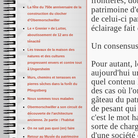
frontières, do
patrimoine d'e
La fête du 750e anniversaire de la
construction du clocher
de celui-ci p
d’Obermorschwiller
éclairage fait
Le « Grenier » de Lutter,
aboutissement de 12 ans de
ténacité
Un consensus 
Les travaux de la maison des
natures et des cultures
Pour autant, 
progressent envers et contre tout
à Ungersheim
aujourd'hui u
Murs, chemins et terrasses en
quel contenu l
pierres sèches dans la forêt du
des cas où l'o
Pfingstberg
gâteau du pat
Nous sommes tous malades
de pesant qui
Obermorschwiller a son circuit de
découverte de l’architecture
c'est le mot 
ancienne. 2e partie : l’habitat
sorte de char
On ne sait pas quoi (en) faire
d'une société 
Retour au Musée du patrimoine