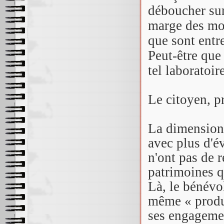
déboucher sur
marge des mod
que sont entr
Peut-être que
tel laboratoire
Le citoyen, p
La dimension 
avec plus d'é
n'ont pas de r
patrimoines q
Là, le bénévo
même « produc
ses engageme