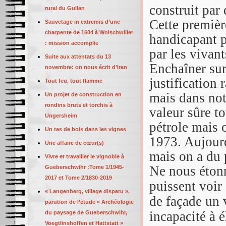
construit par 
rural du Guilan
Cette premièr
Sauvetage in extremis d’une
charpente de 1604 à Wolschwiller
handicapant p
: mission accomplie
par les vivant
Suite aux attentats du 13
Enchaîner sur
novembre: on nous écrit d'Iran
justification 
Tout feu, tout flamme
mais dans notr
Un projet de construction en
rondins bruts et torchis à
valeur sûre t
Ungersheim
pétrole mais 
Un tas de bois dans les vignes
1973. Aujourd
Une affaire de cœur(s)
mais on a du
Vivre et travailler le vignoble à
Ne nous étonn
Gueberschwihr :Tome 1/1945-
2017 et Tome 2/1830-2019
puissent voir
« Langenberg, village disparu »,
de façade un 
parution de l’étude « Archéologie
incapacité à 
du paysage de Gueberschwihr,
Voegtlinshoffen et Hattstatt »