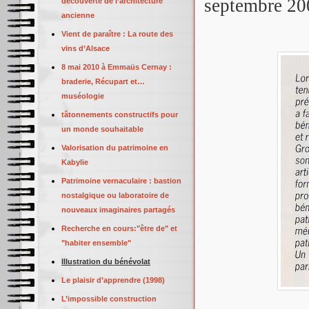
septembre 20
découverte de l’architecture
ancienne
Vient de paraître : La route des
vins d’Alsace
8 mai 2010 à Emmaüs Cernay :
braderie, Récupart et…
muséologie
tâtonnements constructifs pour
un monde souhaitable
Valorisation du patrimoine en
Kabylie
Patrimoine vernaculaire : bastion
nostalgique ou laboratoire de
nouveaux imaginaires partagés
Recherche en cours:"être de" et
"habiter ensemble"
Illustration du bénévolat
Le plaisir d’apprendre (1998)
L’impossible construction