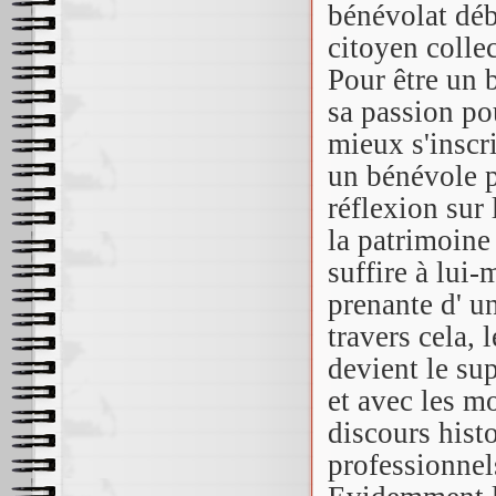
bénévolat déb
citoyen collec
Pour être un 
sa passion po
mieux s'inscr
un bénévole p
réflexion sur 
la patrimoine
suffire à lui-
prenante d' u
travers cela, 
devient le sup
et avec les mo
discours hist
professionnels