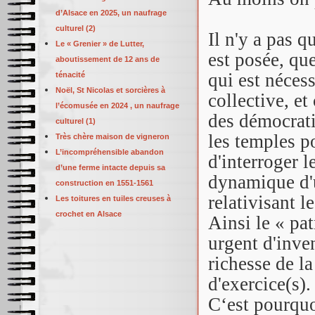
d’Alsace en 2025, un naufrage
culturel (2)
Il n'y a pas 
Le « Grenier » de Lutter,
est posée, qu
aboutissement de 12 ans de
qui est néces
ténacité
Noël, St Nicolas et sorcières à
collective, et
l’écomusée en 2024 , un naufrage
des démocratie
culturel (1)
les temples po
Très chère maison de vigneron
L’incompréhensible abandon
d'interroger l
d’une ferme intacte depuis sa
dynamique d'u
construction en 1551-1561
relativisant l
Les toitures en tuiles creuses à
crochet en Alsace
Ainsi le « pat
urgent d'inve
richesse de la
d'exercice(s).
C‘est pourquo