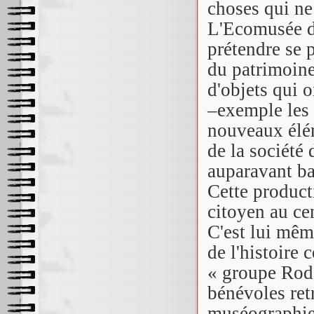
choses qui ne
L'Ecomusée d'
prétendre se
du patrimoine 
d'objets qui 
–exemple les 
nouveaux élém
de la société
auparavant ba
Cette product
citoyen au ce
C'est lui même
de l'histoire 
« groupe Rodo
bénévoles ret
muséographien