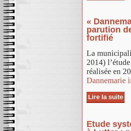
« Dannemar
parution de
fortifié
La municipali
2014) l’étude
réalisée en 2
Dannemarie in
Lire la suite
de «
et l
Etude systé