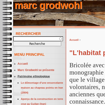
marc grodwohl
RECHERCHER
Recherche
›
Accueil
Vous êtes ici
"L'habitat
MENU PRINCIPAL
Bricolée avec
Accueil
Marc Grodwohl se présente
monographie 
Patrimoine ethnologique
que le villag
Le démontage d’une ensorcelante
volontaires, 
maison au chapeau pointu en Iran
anciennes que
(2004)
Aperçu de la construction en terre
connaissance
crue au Guilan (Iran)