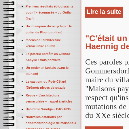
Premiers résultats éblouissants
Lire la suite
de 
pour l’ « écomusée » du Guilan
(Iran)
Un champion du recyclage : le
potier de Khortum (Iran)
"C'était u
recension: architecture
Haennig d
vernaculaire en Iran
La poterie berbère en Grande
Ces paroles p
Kabylie : trois portraits
Un potier sri lankais avant le
Gommersdorf 
tsunami
maire du villa
Le castrum du Poët-Célard
"Maisons pay
(Drôme): pièces de puzzle
respect qu'ins
Revue « L’architecture
vernaculaire » : appel à articles
mutations de 
Habiter le Sundgau 1500-1636
du XXe siècl
Nouvelles datations par
dendrochronologie de maisons «