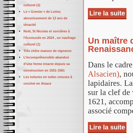
culturel (2)
Lire la suite
de 
Le « Grenier » de Lutter,
Lutt
aboutissement de 12 ans de
ténacité
Noël, St Nicolas et sorcières à
Un maître 
l’écomusée en 2024 , un naufrage
culturel (1)
Renaissanc
Très chère maison de vigneron
L’incompréhensible abandon
Dans le cadre
d’une ferme intacte depuis sa
construction en 1551-1561
Alsacien)
, n
Les toitures en tuiles creuses à
lapidaires. La
crochet en Alsace
sur la clef de
1621, accomp
associé compo
Lire la suite
de 