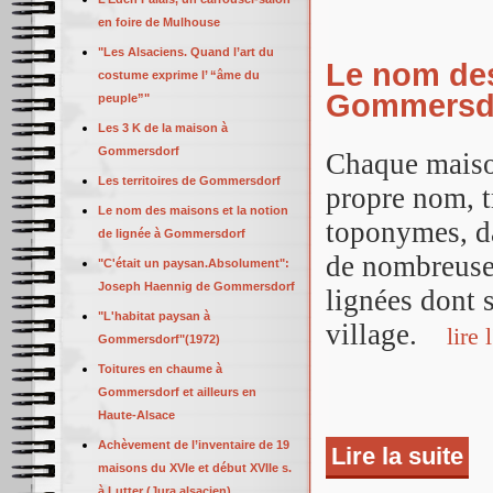
en foire de Mulhouse
"Les Alsaciens. Quand l’art du
Le nom des
costume exprime l’ “âme du
Gommersd
peuple”"
Les 3 K de la maison à
Gommersdorf
Chaque maiso
Les territoires de Gommersdorf
propre nom, t
Le nom des maisons et la notion
toponymes, d
de lignée à Gommersdorf
de nombreuse
"C'était un paysan.Absolument":
Joseph Haennig de Gommersdorf
lignées dont 
"L'habitat paysan à
village.
lire l
Gommersdorf"(1972)
Toitures en chaume à
Gommersdorf et ailleurs en
Haute-Alsace
Achèvement de l’inventaire de 19
Lire la suite
de 
maisons du XVIe et début XVIIe s.
à Lutter (Jura alsacien)