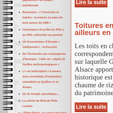
paysannes » en Alsace
Lire la suite
de 
méridionale
Recension : « Construire et
habiter : la maison en pans de
bois autour de 1400 »
Toitures e
Céramiques de poêle du XVIe s.
ailleurs e
au XXIe s.décorées au pochoir
Un économiseur d’énergie «
Les toits en 
traditionnel » : la Kunscht
correspondent
De l’écomusée aux compagnons
d’Emmaüs : l’idée de « dépôt de
sur laquelle 
fouilles anthropologiques »
Alsace appor
L’« art indiscipliné » à travers
historique es
deux ensembles d’inspiration
naturaliste au Québec et en
chaume de ri
Alsace.
du patrimoine
Un St Joseph syncrétique…
La crèche de Noël de Petit-
Lire la suite
de 
Landau
L’Eden Palais, un carrousel-salon