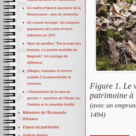
Un maître d’œuvre anonyme de la
Renaissance : avis de recherche
Un nouvel ouvrage : les maisons
paysannes de Lutter et leurs
habitants en 1575
Vient de paraître: "Par la main des
femmes. La poterie modelée du
Maghreb". Un ouvrage de
référence.
Villages, hameaux et terroirs
oubliés à Gueberschwihr et
Figure 1. Le 
environs
« Dannemarie de la cave au
patrimoine à
grenier » : parution de l’étude sur
(avec un emprunt
l’habitat et le cimetière fortifié
Mémoires de l’Ecomusée
1494)
d’Alsace
Enjeux du patrimoine
Galerie photos