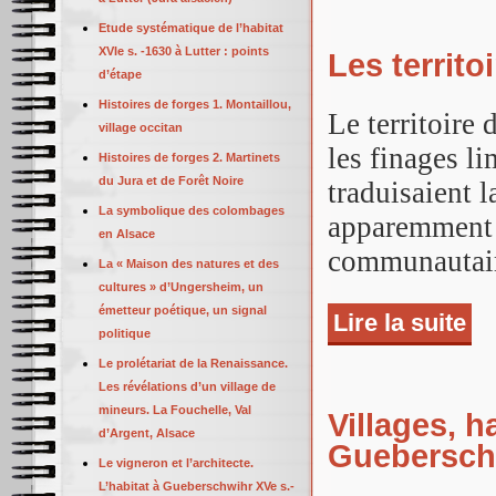
Etude systématique de l’habitat
XVIe s. -1630 à Lutter : points
Les territ
d’étape
Histoires de forges 1. Montaillou,
Le territoire 
village occitan
les finages li
Histoires de forges 2. Martinets
du Jura et de Forêt Noire
traduisaient 
La symbolique des colombages
apparemment b
en Alsace
communautai
La « Maison des natures et des
cultures » d’Ungersheim, un
émetteur poétique, un signal
Lire la suite
de 
politique
Le prolétariat de la Renaissance.
Les révélations d’un village de
mineurs. La Fouchelle, Val
Villages, h
d’Argent, Alsace
Gueberschw
Le vigneron et l’architecte.
L’habitat à Gueberschwihr XVe s.-