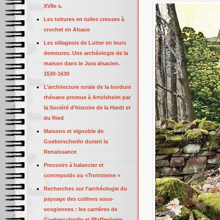
XVIIe s.
Les toitures en tuiles creuses à
crochet en Alsace
Les villageois de Lutter en leurs
demeures. Une archéologie de la
maison dans le Jura alsacien.
1530-1630
L’architecture rurale de la bordure
rhénane promue à Artolsheim par
la Société d’histoire de la Hardt et
du Ried
Maisons et vignoble de
Gueberschwihr durant la
Renaissance
Pressoirs à balancier et
contrepoids ou «Trottsteine »
Recherches sur l’archéologie du
paysage des collines sous-
vosgiennes : les carrières de
Gueberschwihr et Pfaffenheim