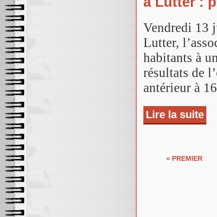
à Lutter : 
Vendredi 13 ju
Lutter, l’asso
habitants à u
résultats de l
antérieur à 1
Lire la suite
de E
Pages
« PREMIER