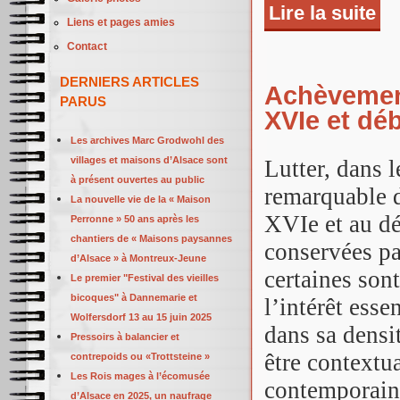
Lire la suite
de 
Liens et pages amies
Contact
DERNIERS ARTICLES
Achèvement
PARUS
XVIe et déb
Les archives Marc Grodwohl des
villages et maisons d’Alsace sont
Lutter, dans 
à présent ouvertes au public
remarquable d
La nouvelle vie de la « Maison
XVIe et au dé
Perronne » 50 ans après les
chantiers de « Maisons paysannes
conservées par
d’Alsace » à Montreux-Jeune
certaines son
Le premier "Festival des vieilles
bicoques" à Dannemarie et
l’intérêt esse
Wolfersdorf 13 au 15 juin 2025
dans sa dens
Pressoirs à balancier et
être contextua
contrepoids ou «Trottsteine »
Les Rois mages à l’écomusée
contemporain
d’Alsace en 2025, un naufrage