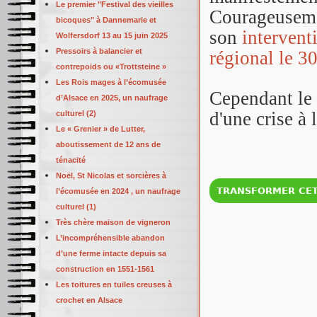
Le premier "Festival des vieilles
Courageusemen
bicoques" à Dannemarie et
son
intervent
Wolfersdorf 13 au 15 juin 2025
Pressoirs à balancier et
régional le 30
contrepoids ou «Trottsteine »
Les Rois mages à l’écomusée
Cependant le 
d’Alsace en 2025, un naufrage
d'une crise à l
culturel (2)
Le « Grenier » de Lutter,
aboutissement de 12 ans de
ténacité
Noël, St Nicolas et sorcières à
l’écomusée en 2024 , un naufrage
culturel (1)
Très chère maison de vigneron
L’incompréhensible abandon
d’une ferme intacte depuis sa
construction en 1551-1561
Les toitures en tuiles creuses à
crochet en Alsace