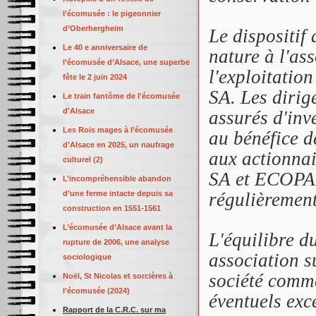
l’écomusée : le pigeonnier
d’Oberhergheim
Le dispositif
Le 40 e anniversaire de
nature à l'as
l’écomusée d’Alsace, une superbe
l'exploitatio
fête le 2 juin 2024
SA. Les dirig
Le train fantôme de l'écomusée
d'Alsace
assurés d'inve
Les Rois mages à l’écomusée
au bénéfice d
d’Alsace en 2025, un naufrage
aux actionna
culturel (2)
SA et ECOPA
L’incompréhensible abandon
d’une ferme intacte depuis sa
régulièrement
construction en 1551-1561
L’écomusée d’Alsace avant la
L'équilibre d
rupture de 2006, une analyse
association s
sociologique
société comme
Noël, St Nicolas et sorcières à
l’écomusée (2024)
éventuels exc
Rapport de la C.R.C. sur ma