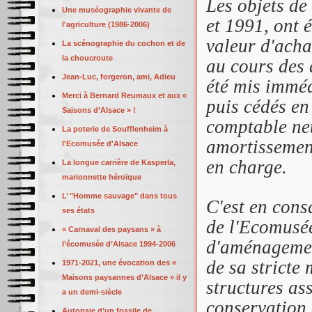
Les objets de
Une muséographie vivante de
et 1991, ont 
l'agriculture (1986-2006)
valeur d'acha
La scénographie du cochon et de
la choucroute
au cours des 
Jean-Luc, forgeron, ami, Adieu
été mis imméd
Merci à Bernard Reumaux et aux «
puis cédés en
Saisons d’Alsace » !
comptable net
La poterie de Soufflenheim à
amortissement
l'Ecomusée d'Alsace
en charge.
La longue carrière de Kasperla,
marionnette héroïque
L’ "Homme sauvage" dans tous
C'est en cons
ses états
de l'Ecomusé
« Carnaval des paysans » à
d'aménagemen
l’écomusée d’Alsace 1994-2006
de sa
stricte 
1971-2021, une évocation des «
Maisons paysannes d’Alsace » il y
structures as
a un demi-siècle
conservation 
Autopsie d’un fossile de