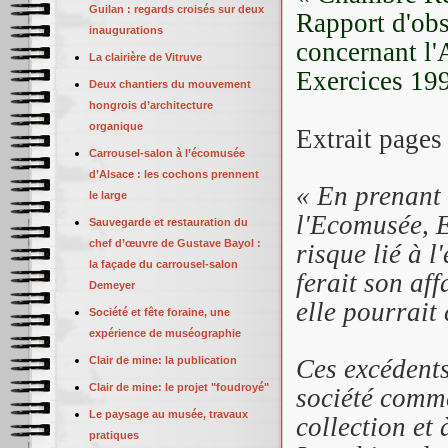
Guilan : regards croisés sur deux
Rapport d'obs
inaugurations
concernant l'
La clairière de Vitruve
Exercices 199
Deux chantiers du mouvement
hongrois d’architecture
organique
Extrait pages
Carrousel-salon à l’écomusée
d’Alsace : les cochons prennent
« En prenant 
le large
l'Ecomusée, 
Sauvegarde et restauration du
chef d’œuvre de Gustave Bayol :
risque lié à l
la façade du carrousel-salon
ferait son aff
Demeyer
elle pourrait
Société et fête foraine, une
expérience de muséographie
Clair de mine: la publication
Ces excédents
Clair de mine: le projet "foudroyé"
société comme
Le paysage au musée, travaux
collection et
pratiques