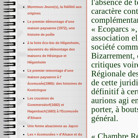
l'absence de 
Montreux-Jeune(s), la fidélité aux
caractère cont
origines
complémentari
Le premier démontage d'une
« Ecoparcs »,
maison paysanne (1972), une
histoire de poêle
association e
à la foire éco-bio de Hégenheim,
société comme
souvenirs du démontage des
Bizarrement, 
maisons de Hésingue et
critiques voi
Hégenheim
Le premier remontage d'une
Régionale des
maison paysanne à l'
de cette juri
écomusée(1980): des histoires de
définitif à ce
Koetzingue
aurions agi e
Les cousines de
Gommersdorf(1682) et
porter, à bou
Hagenbach(1683) à l’Ecomusée
général.
d’Alsace
Une ferme alsacienne au Japon
« Chambre Ré
Les « écomusées » d’Alsace et du