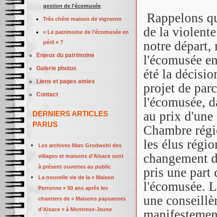
gestion de l'écomusée
Rappelons que
Très chère maison de vigneron
de la violente
« Le patrimoine de l’écomusée en
notre départ,
péril » ?
Enjeux du patrimoine
l'écomusée en
Galerie photos
été la décisi
Liens et pages amies
projet de parc
Contact
l'écomusée, da
au prix d'une
DERNIERS ARTICLES
PARUS
Chambre régio
les élus régi
Les archives Marc Grodwohl des
changement de
villages et maisons d’Alsace sont
à présent ouvertes au public
pris une part
La nouvelle vie de la « Maison
l'écomusée.
L
Perronne » 50 ans après les
une conseillè
chantiers de « Maisons paysannes
d’Alsace » à Montreux-Jeune
manifestement 