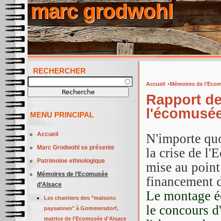
marc grodwohl
RECHERCHER
Recherche
›
Accueil
Mémoires de l’Ecom
Vous êtes ici
Rapport de
l'écomusé
MENU PRINCIPAL
Accueil
N'importe quo
Marc Grodwohl se présente
la crise de l
Patrimoine ethnologique
mise au point 
Mémoires de l’Ecomusée
financement 
d’Alsace
Le montage éc
Les chantiers des "maisons
le concours d
paysannes" à Gommersdorf,
matrice de l'Ecomusée d'Alsace