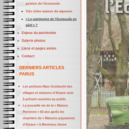
gestion de l'écomusée
Très chère maison de vigneron
« Le patrimoine de l’écomusée en
péril » ?
Enjeux du patrimoine
Galerie photos
Liens et pages amies
Contact
DERNIERS ARTICLES
PARUS
Les archives Marc Grodwohl des
villages et maisons d’Alsace sont
à présent ouvertes au public
La nouvelle vie de la « Maison
Perronne » 50 ans après les
chantiers de « Maisons paysannes
d’Alsace » à Montreux-Jeune