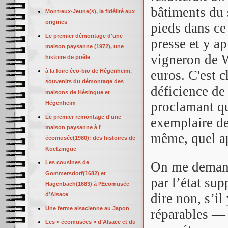
bâtiments du s
Montreux-Jeune(s), la fidélité aux
origines
pieds dans ce
Le premier démontage d'une
presse et y a
maison paysanne (1972), une
vigneron de W
histoire de poêle
à la foire éco-bio de Hégenheim,
euros. C'est 
souvenirs du démontage des
déficience de
maisons de Hésingue et
proclamant qu
Hégenheim
Le premier remontage d'une
exemplaire de
maison paysanne à l'
même, quel a
écomusée(1980): des histoires de
Koetzingue
Les cousines de
On me demande
Gommersdorf(1682) et
par l’état su
Hagenbach(1683) à l’Ecomusée
dire non, s’il
d’Alsace
Une ferme alsacienne au Japon
réparables — 
Les « écomusées » d’Alsace et du