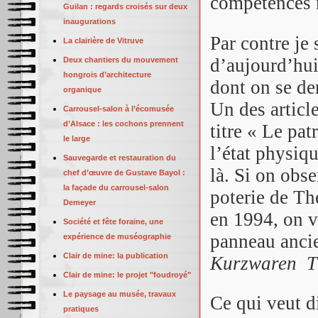
compétences 
Guilan : regards croisés sur deux
inaugurations
Par contre je 
La clairière de Vitruve
d’aujourd’hui
Deux chantiers du mouvement
hongrois d’architecture
dont on se de
organique
Un des articl
Carrousel-salon à l’écomusée
d’Alsace : les cochons prennent
titre « Le pat
le large
l’état physiq
Sauvegarde et restauration du
là. Si on obse
chef d’œuvre de Gustave Bayol :
la façade du carrousel-salon
poterie de Th
Demeyer
en 1994, on v
Société et fête foraine, une
panneau anc
expérience de muséographie
Clair de mine: la publication
Kurzwaren T
Clair de mine: le projet "foudroyé"
Le paysage au musée, travaux
Ce qui veut di
pratiques