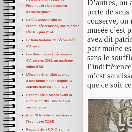
D’autres, ou a
l’écomusée : le pigeonnier
perte de sens
d’Oberhergheim
conserve, on 
Le 40 e anniversaire de
l’écomusée d’Alsace, une superbe
musée c’est p
fête le 2 juin 2024
avez dit patr
Le train fantôme de l'écomusée
patrimoine es
d'Alsace
Les Rois mages à l’écomusée
sans le souff
d’Alsace en 2025, un naufrage
l’indifférence
culturel (2)
m’est saucisse
L’incompréhensible abandon
d’une ferme intacte depuis sa
que ce soit c
construction en 1551-1561
L’écomusée d’Alsace avant la
rupture de 2006, une analyse
sociologique
Noël, St Nicolas et sorcières à
l’écomusée (2024)
Rapport de la C.R.C. sur ma