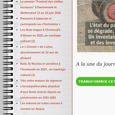
Le premier "Festival des vieilles
bicoques" à Dannemarie et
Wolfersdorf 13 au 15 juin 2025
Pressoirs à balancier et
contrepoids ou «Trottsteine »
Les Rois mages à l’écomusée
d’Alsace en 2025, un naufrage
culturel (2)
Le « Grenier » de Lutter,
aboutissement de 12 ans de
ténacité
A la une du jour
Noël, St Nicolas et sorcières à
l’écomusée en 2024 , un naufrage
culturel (1)
Très chère maison de vigneron
L’incompréhensible abandon
d’une ferme intacte depuis sa
construction en 1551-1561
Les toitures en tuiles creuses à
crochet en Alsace