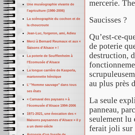
mercerie. Th
Une muséographie vivante de
l'agriculture (1986-2006)
Saucisses ?
La scénographie du cochon et de
la choucroute
Jean-Luc, forgeron, ami, Adieu
Qu’est-ce-que 
Merci à Bernard Reumaux et aux «
de poterie qu
Saisons d’Alsace » !
destruction, 
La poterie de Soufflenheim à
l'Ecomusée d'Alsace
fonctionneme
La longue carrière de Kasperla,
scrupuleusemen
marionnette héroïque
au plus près 
L’ "Homme sauvage" dans tous
ses états
La seule expl
« Carnaval des paysans » à
l’écomusée d’Alsace 1994-2006
panneau, parc
1971-2021, une évocation des «
seulement lu e
Maisons paysannes d’Alsace » il y
ferait joli su
a un demi-siècle
Autopsie d’un fossile de